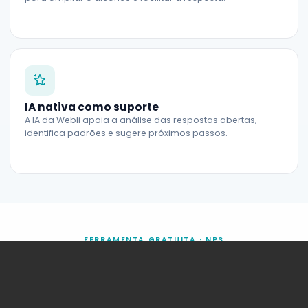
IA nativa como suporte
A IA da Webli apoia a análise das respostas abertas,
identifica padrões e sugere próximos passos.
FERRAMENTA GRATUITA · NPS
Calcule o
NPS
da sua empresa em
segundos.
Insira o número de respostas por categoria e descubra o