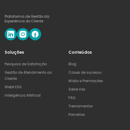
Net Promoter Score com a zona de classificação
correspondente. Tudo no navegador, sem cadastro.
Plataforma de Gestão da
Experiência do Cliente
Promotores
notas 9 e 10
Soluções
Conteúdos
Neutros
notas 7 e 8
Pesquisa de Satisfação
Blog
Gestão de Atendimento ao
Cases de sucesso
Cliente
Detratores
notas 0 a 6
Mídia e Premiações
Webli ESG
Sobre nós
Inteligência Artificial
FAQ
Treinamentos
Calcular NPS →
Parcerias