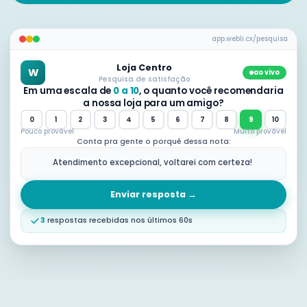
app.webli.cx/pesquisa
Loja Centro
W
ao vivo
Pesquisa de satisfação
Em uma escala de
0 a 10
, o quanto você recomendaria
a nossa loja para um amigo?
0
1
2
3
4
5
6
7
8
9
10
Pouco provável
Muito provável
Conta pra gente o porquê dessa nota:
Atendimento excepcional, voltarei com certeza!
Enviar resposta →
3
respostas recebidas nos últimos 60s