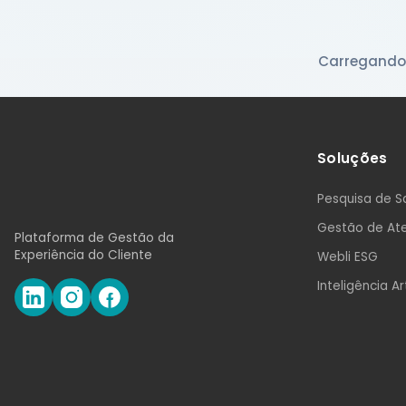
Ouvidoria Di
Carregando 
Gestão de mani
externas com hi
relatórios.
Soluções
Pesquisa de S
Gestão de Ate
Plataforma de Gestão da
Experiência do Cliente
Webli ESG
Inteligência Art