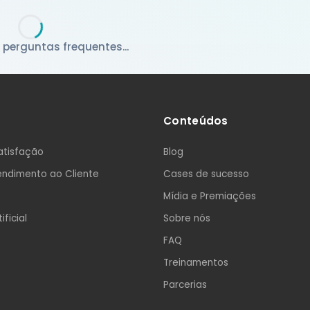
Medição da experiência do
colaborador com dashboards e
análises comparativas.
gital
perguntas frequentes...
festações internas e
Diagnóstico e Plano de Ação
stórico, prazos e
Insights por área, unidade ou perfil,
com apoio à tomada de decisão.
Conteúdos
atisfação
Blog
ndimento ao Cliente
Cases de sucesso
Mídia e Premiações
ificial
Sobre nós
FAQ
Treinamentos
Parcerias