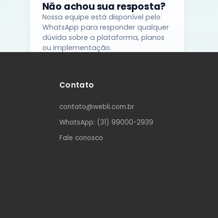
Não achou sua resposta?
Nossa equipe está disponível pelo
Dashboards e Relatórios
WhatsApp para responder qualquer
Indicadores, histórico dos casos e
dúvida sobre a plataforma, planos
visão gerencial para
ou implementação.
acompanhamento.
Falar no WhatsApp →
Contato
contato@webli.com.br
contato@webli.com.br
WhatsApp: (31) 99000-2939
Fale conosco