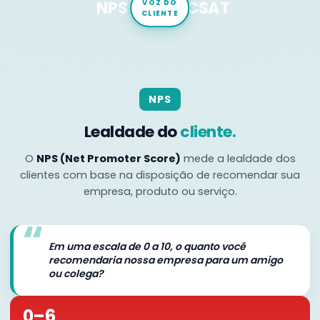
NPS
CES
CSAT
VOZ DO
CLIENTE
NPS
Lealdade do
cliente.
O
NPS (Net Promoter Score)
mede a lealdade dos
clientes com base na disposição de recomendar sua
empresa, produto ou serviço.
“
Em uma escala de 0 a 10, o quanto você
recomendaria nossa empresa para um amigo
ou colega?
0–6