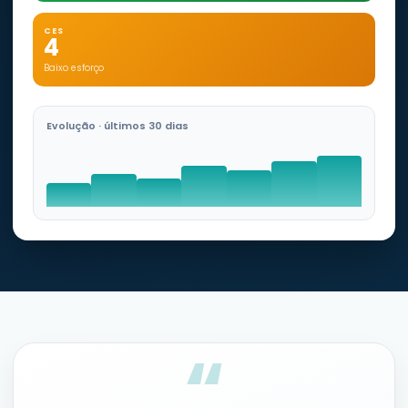
CES
4
Baixo esforço
Evolução · últimos 30 dias
“