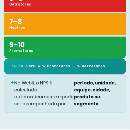
Detratores
7–8
Neutros
9–10
Promotores
NPS = % Promotores − % Detratores
CÁLCULO
✦
Na Webli, o NPS é
período, unidade,
.
calculado
equipe, cidade,
automaticamente e pode
produto ou
ser acompanhado por
segmento