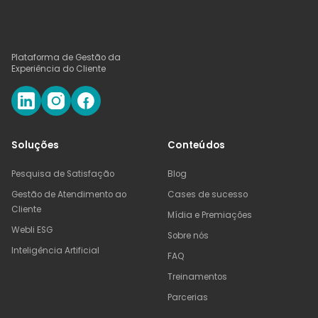
⌄
O que é NPS?
⌄
O que é CSAT?
Plataforma de Gestão da
Experiência do Cliente
⌄
O que é CES?
⌄
Qual a diferença entre NPS, CSAT e CES?
Soluções
Conteúdos
Pesquisa de Satisfação
Blog
Gestão de Atendimento ao
Cases de sucesso
Cliente
Mídia e Premiações
Webli ESG
Sobre nós
Inteligência Artificial
FAQ
PRÓXIMO PASSO
Treinamentos
Acompanhe NPS, CSAT e CES
Parcerias
em uma única plataforma.