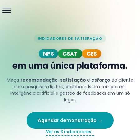
menu
INDICADORES DE SATISFAÇÃO
NPS
CSAT
CES
em uma única plataforma.
Meça
recomendação
,
satisfação
e
esforço
do cliente
com pesquisas digitais, dashboards em tempo real,
inteligência artificial e gestão de feedbacks em um só
lugar.
Agendar demonstração →
Ver os 3 indicadores ↓