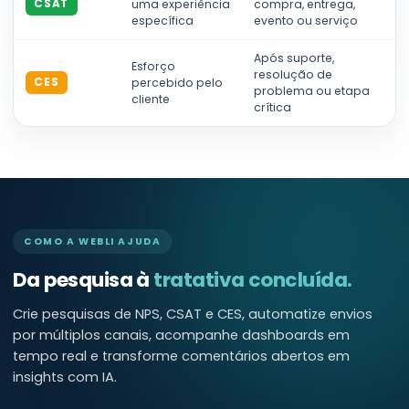
uma experiência
compra, entrega,
CSAT
específica
evento ou serviço
Após suporte,
Esforço
resolução de
percebido pelo
CES
problema ou etapa
cliente
crítica
COMO A WEBLI AJUDA
Da pesquisa à
tratativa concluída.
Crie pesquisas de NPS, CSAT e CES, automatize envios
por múltiplos canais, acompanhe dashboards em
tempo real e transforme comentários abertos em
insights com IA.