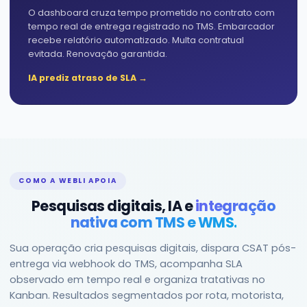
O dashboard cruza tempo prometido no contrato com
tempo real de entrega registrado no TMS. Embarcador
recebe relatório automatizado. Multa contratual
evitada. Renovação garantida.
IA prediz atraso de SLA →
COMO A WEBLI APOIA
Pesquisas digitais, IA e
integração
nativa com TMS e WMS.
Sua operação cria pesquisas digitais, dispara CSAT pós-
entrega via webhook do TMS, acompanha SLA
observado em tempo real e organiza tratativas no
Kanban. Resultados segmentados por rota, motorista,