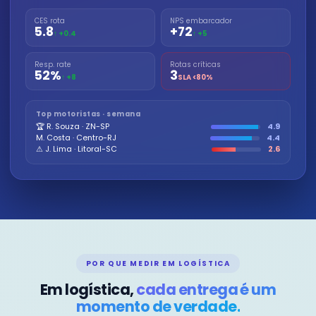
CES rota
NPS embarcador
5.8
+72
↑ +0.4
↑ +5
Resp. rate
Rotas críticas
52%
3
↑ +8
SLA <80%
Top motoristas · semana
🏆 R. Souza · ZN-SP
4.9
M. Costa · Centro-RJ
4.4
⚠ J. Lima · Litoral-SC
2.6
POR QUE MEDIR EM LOGÍSTICA
Em logística,
cada entrega é um
momento de verdade.