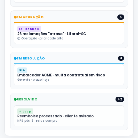
EM APURAÇÃO
4
IA · PADRÃO
23 reclamações "atraso" · Litoral-SC
⏱ Operação · prioridade alta
EM RESOLUÇÃO
3
SLA
Embarcador ACME · multa contratual em risco
Gerente · prazo hoje
RESOLVIDO
42
✓ Loop
Reembolso processado · cliente avisado
NPS pós: 9 · refaz compra