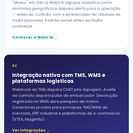
"atraso" em 24h, a Webli AI agrupa, classifica como
anomalia geográfica e dispara alerta para a operação
— antes do contrato com o embarcador ter cláusula de
multa acionada. Padrão visível antes da multa
contratual.
Conhecer a Webli AI →
02
Integração nativa com TMS, WMS e
plataformas logísticas
Webhook do TMS dispara CSAT pós-bipagem. Aceite
de canhoto dispara pulse de embarcador. Devolução
registrada no WMS abre pesquisa de motivo.
Conectores prontos para principais TMS/WMS do
mercado, ERP industrial e plataformas de e-commerce
(VTEX, Magento).
Ver integrações →