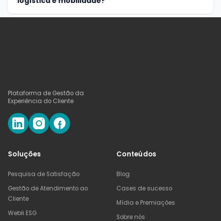
logística e mobilidade?
É possível avaliar o motorista de forma
granular?
Como funciona o heatmap geográfico?
Plataforma de Gestão da
Posso ter pesquisa diferente para cliente final
Experiência do Cliente
e embarcador?
Funciona para mobilidade urbana (ônibus,
vans, transporte por aplicativo)?
Soluções
Conteúdos
Pesquisa de Satisfação
Blog
Gestão de Atendimento ao
Cases de sucesso
Cliente
Mídia e Premiações
Webli ESG
MELHORE A EXPERIÊNCIA DA SUA OPERAÇÃO LOGÍSTICA
Sobre nós