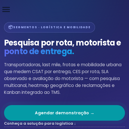
menu
📦
SEGMENTOS · LOGÍSTICA E MOBILIDADE
Pesquisa por rota, motorista e
ponto de entrega.
Transportadoras, last mile, frotas e mobilidade urbana
que medem CSAT por entrega, CES por rota, SLA
observado e avaliação do motorista — com pesquisa
multicanal, heatmap geográfico de reclamações e
Kanban integrado ao TMS.
Agendar demonstração →
Conheça a solução para logística ↓