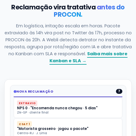
Reclamação vira tratativa
antes do
PROCON.
Em logística, irritação escala em horas. Pacote
extraviado às 14h vira post no Twitter às 17h, processo no
PROCON às 20h. A Webli detecta detrator no instante da
resposta, agrupa por rota/região com IA e abre tratativa
no Kanban com SLA e responsável.
Saiba mais sobre
Kanban e SLA →
NOVA RECLAMAÇÃO
7
EXTRAVIO
NPS 0 · "Encomenda nunca chegou · 5 dias"
ZN-SP · cliente final
CSAT 1
"Motorista grosseiro · jogou o pacote"
Centro-RJ · J. Lima