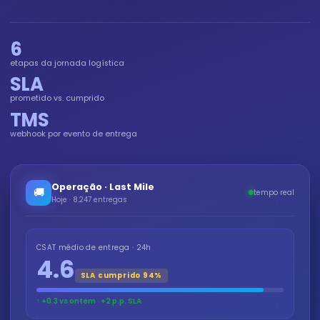
6
etapas da jornada logística
SLA
prometido vs. cumprido
TMS
webhook por evento de entrega
Operação · Last Mile
🚚
tempo real
Hoje · 8.247 entregas
CSAT médio de entrega · 24h
4.6
SLA cumprido 94%
↑ +0.3 vs ontem · +2 p.p. SLA