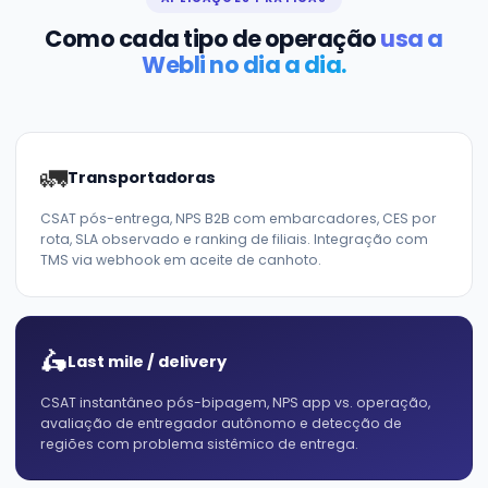
Como cada tipo de operação
usa a
Webli no dia a dia.
🚛
Transportadoras
CSAT pós-entrega, NPS B2B com embarcadores, CES por
rota, SLA observado e ranking de filiais. Integração com
TMS via webhook em aceite de canhoto.
🛵
Last mile / delivery
CSAT instantâneo pós-bipagem, NPS app vs. operação,
avaliação de entregador autônomo e detecção de
regiões com problema sistêmico de entrega.