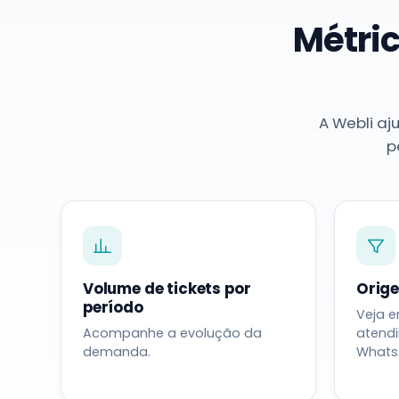
Métric
A Webli aj
p
Volume de tickets por
Orig
período
Veja e
Acompanhe a evolução da
atendi
demanda.
Whats