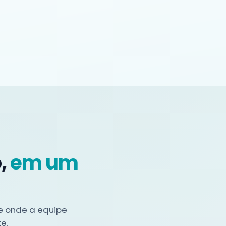
Dashboards e Relatórios
Indicadores, histórico dos casos e
visão gerencial para
acompanhamento.
,
em um
 e onde a equipe
e.