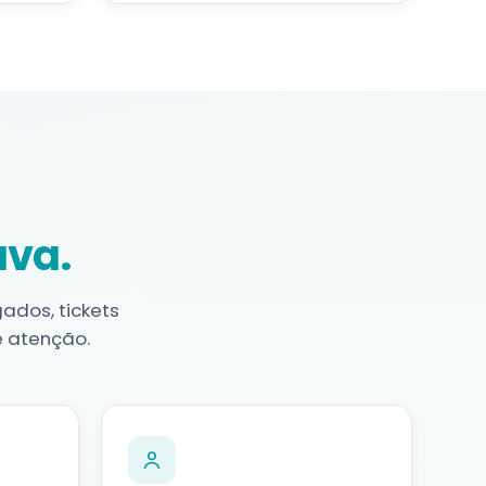
ava.
ados, tickets
e atenção.