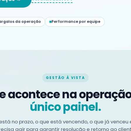
Medição da experiência do
colaborador com dashboards e
análises comparativas.
gital
festações internas e
argalos da operação
Performance por equipe
Diagnóstico e Plano de Ação
stórico, prazos e
Insights por área, unidade ou perfil,
com apoio à tomada de decisão.
GESTÃO À VISTA
e acontece na operação
único painel.
 está no prazo, o que está vencendo, o que já venceu
recisa agir para garantir resolução e retorno ao client