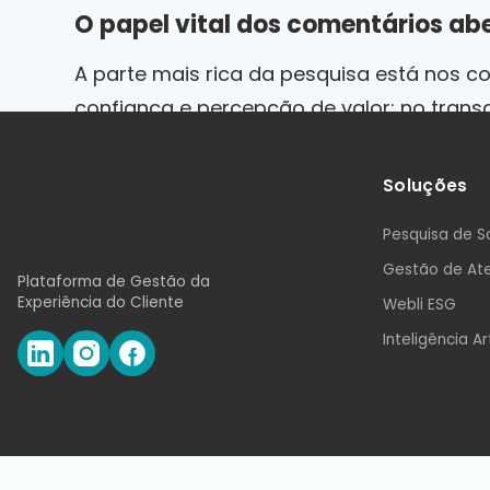
O papel vital dos comentários ab
A parte mais rica da pesquisa está nos co
confiança e percepção de valor; no trans
frustrações pontuais.
Soluções
Analisar esses feedbacks com inteligência
transforma textos soltos em um mapa det
Pesquisa de S
Gestão de Ate
Plataforma de Gestão da
Qual modelo aplicar na sua empresa?
Experiência do Cliente
Webli ESG
A escolha depende do seu objetivo estrat
Inteligência Art
vá de relacional. Se quer evoluir processo
caminho.
O maior potencial está na combinação e