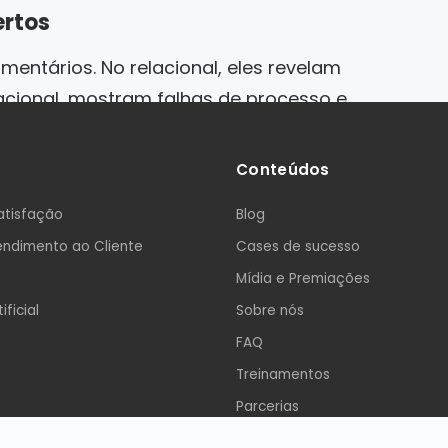
ertos
mentários. No relacional, eles revelam
acional, mostram falhas de processo e
Conteúdos
 artificial, como na plataforma Webli,
alhado de causas e prioridades de ação.
atisfação
Blog
ndimento ao Cliente
Cases de sucesso
Mídia e Premiações
égico. Se quer visão de relacionamento,
ificial
Sobre nós
s rapidamente, o transacional é o
FAQ
Treinamentos
Parcerias
struturada de ambos, apoiada por uma