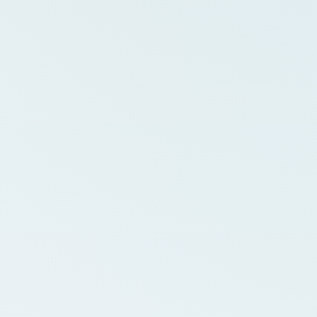
Ouvidoria Di
Gestão de mani
externas com hi
relatórios.