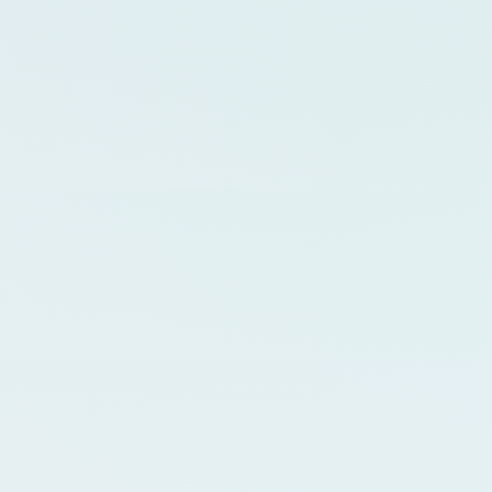
Medição da experiência do
colaborador com dashboards e
análises comparativas.
gital
festações internas e
Diagnóstico e Plano de Ação
stórico, prazos e
Insights por área, unidade ou perfil,
com apoio à tomada de decisão.