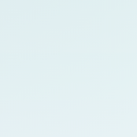
Dashboards e Relatórios
Indicadores, histórico dos casos e
visão gerencial para
acompanhamento.